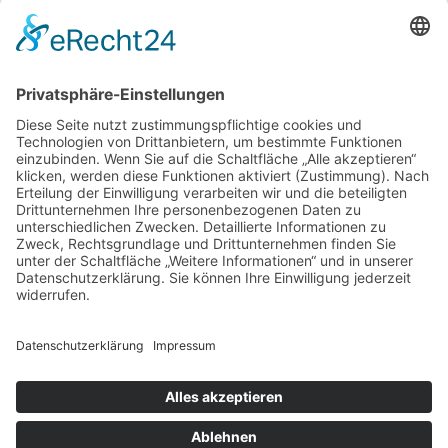
Absenden
Datenschutzerklärung
THEMIS GmbH
Centroallee 263b
46047 Oberhausen
+49 (0)208-882 899 96
info@themis-personal.de
Facebook
Instagram
Whatsapp
Du suchst eine neue Herausforderung?
Dann kontaktiere uns unter 0208 – 882 899 96
Zum Kontaktformular