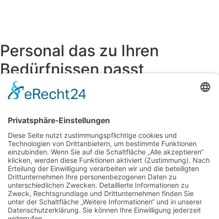
Personal das zu Ihren
Bedürfnissen passt
THEMIS GmbH
Centroallee 263b
46047 Oberhausen
+49 (0)208-882 899 96
info@themis-personal.de
Facebook
Instagram
Whatsapp